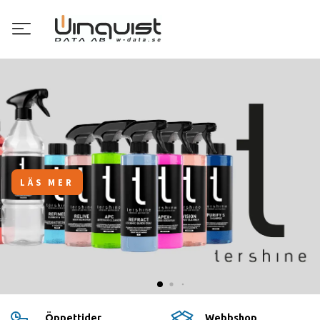
iPhone 16 Pro
Styrka. Skönhet. Titan.
LÄS MER OCH BESTÄLL
Öppettider
Webbshop